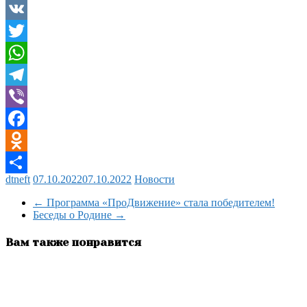
VK
Twitter
WhatsApp
Telegram
Viber
Facebook
Odnoklassniki
dtneft
07.10.2022
07.10.2022
Новости
Отправить
←
Программа «ПроДвижение» стала победителем!
Беседы о Родине
→
Вам также понравится