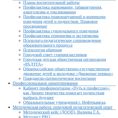
Планы воспитательной работы
Профилактика наркомании, табакокурения,
алкоголизма и токсикомании
Профилактика правонарушений и коррекции
поведения детей и подростков. Правовое
просвещение
Профилактика суицидального поведения
Профилактика терроризма и экстремизма
Психолого-педагогическое сопровождение
образовательного процесса
Психология общения
Городской совет старшеклассников
Городская детская общественная организация
«РАДУГА»
Общероссийское общественно-государственное
движение детей и молодежи «Движение первых»
Гражданско-патриотическое воспитание
Профессиональное ориентирование
Кабинет профориентации «Путь в профессию»:
как Дворец творчества помогает подросткам
выбрать будущее
Образовательные учреждения г. Нефтекамска
Методическая работа: передовой педагогический опыт
Методический кейс (ДООП). Валиева Г.А.
Методист PRO