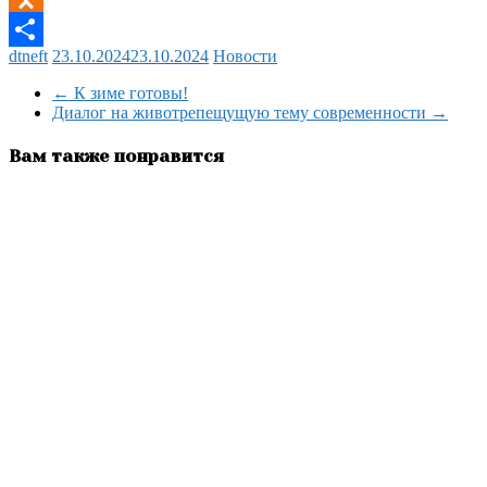
Odnoklassniki
dtneft
23.10.2024
23.10.2024
Новости
Отправить
←
К зиме готовы!
Диалог на животрепещущую тему современности
→
Вам также понравится