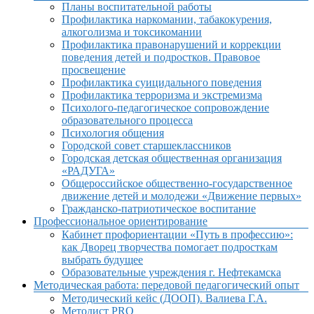
Планы воспитательной работы
Профилактика наркомании, табакокурения,
алкоголизма и токсикомании
Профилактика правонарушений и коррекции
поведения детей и подростков. Правовое
просвещение
Профилактика суицидального поведения
Профилактика терроризма и экстремизма
Психолого-педагогическое сопровождение
образовательного процесса
Психология общения
Городской совет старшеклассников
Городская детская общественная организация
«РАДУГА»
Общероссийское общественно-государственное
движение детей и молодежи «Движение первых»
Гражданско-патриотическое воспитание
Профессиональное ориентирование
Кабинет профориентации «Путь в профессию»:
как Дворец творчества помогает подросткам
выбрать будущее
Образовательные учреждения г. Нефтекамска
Методическая работа: передовой педагогический опыт
Методический кейс (ДООП). Валиева Г.А.
Методист PRO