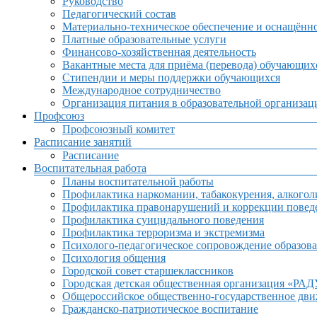
Руководство
Педагогический состав
Материально-техническое обеспечение и оснащённос
Платные образовательные услуги
Финансово-хозяйственная деятельность
Вакантные места для приёма (перевода) обучающих
Стипендии и меры поддержки обучающихся
Международное сотрудничество
Организация питания в образовательной организац
Профсоюз
Профсоюзный комитет
Расписание занятий
Расписание
Воспитательная работа
Планы воспитательной работы
Профилактика наркомании, табакокурения, алкогол
Профилактика правонарушений и коррекции поведе
Профилактика суицидального поведения
Профилактика терроризма и экстремизма
Психолого-педагогическое сопровождение образова
Психология общения
Городской совет старшеклассников
Городская детская общественная организация «РА
Общероссийское общественно-государственное дв
Гражданско-патриотическое воспитание