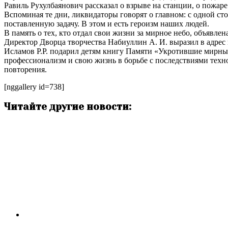
Равиль Рухулбаянович рассказал о взрыве на станции, о пожаре
Вспоминая те дни, ликвидаторы говорят о главном: с одной ст
поставленную задачу. В этом и есть героизм наших людей.
В память о тех, кто отдал свои жизни за мирное небо, объявле
Директор Дворца творчества Набиуллин А. И. выразил в адрес
Исламов Р.Р. подарил детям книгу Памяти «Укротившие мирный
профессионализм и свою жизнь в борьбе с последствиями тех
повторения.
[nggallery id=738]
Читайте другие новости: