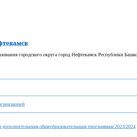
ефтекамск
зования городского округа город Нефтекамск Республики Башк
рганизацией
м дополнительным общеобразовательным программам 2023/2024