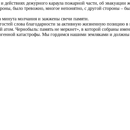
 и действиях дежурного караула пожарной части, об эвакуации ж
ороны, было тревожно, многое непонятно, с другой стороны – бы
на минута молчания и зажжены свечи памяти.
 гостей слова благодарности за активную жизненную позицию в
 атом. Чернобыль: память не меркнет», в которой собраны имен
ногенной катастрофы. Мы гордимся нашими земляками и должны 