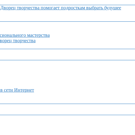
Дворец творчества помогает подросткам выбрать будущее
сионального мастерства
орец творчества
 в сети Интернет