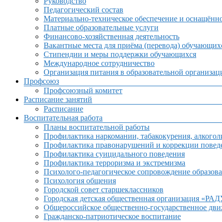
Руководство
Педагогический состав
Материально-техническое обеспечение и оснащённос
Платные образовательные услуги
Финансово-хозяйственная деятельность
Вакантные места для приёма (перевода) обучающих
Стипендии и меры поддержки обучающихся
Международное сотрудничество
Организация питания в образовательной организац
Профсоюз
Профсоюзный комитет
Расписание занятий
Расписание
Воспитательная работа
Планы воспитательной работы
Профилактика наркомании, табакокурения, алкогол
Профилактика правонарушений и коррекции поведе
Профилактика суицидального поведения
Профилактика терроризма и экстремизма
Психолого-педагогическое сопровождение образова
Психология общения
Городской совет старшеклассников
Городская детская общественная организация «РА
Общероссийское общественно-государственное дв
Гражданско-патриотическое воспитание