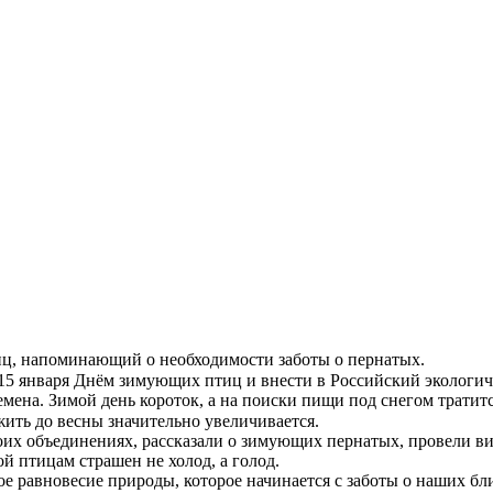
иц, напоминающий о необходимости заботы о пернатых.
15 января Днём зимующих птиц и внести в Российский экологич
ена. Зимой день короток, а на поиски пищи под снегом тратитс
жить до весны значительно увеличивается.
воих объединениях, рассказали о зимующих пернатых, провели в
й птицам страшен не холод, а голод.
 равновесие природы, которое начинается с заботы о наших б