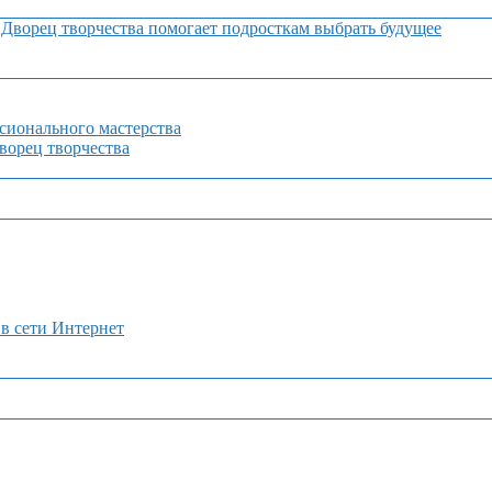
Дворец творчества помогает подросткам выбрать будущее
сионального мастерства
орец творчества
 в сети Интернет