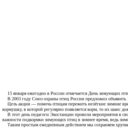
15 января ежегодно в России отмечается День зимующих пт
В 2003 году Союз охраны птиц России предложил объявить 
Цель акции — помочь птицам пережить нелёгкие зимние врем
кормушку, в которой регулярно появляется корм, то их шанс до
В этот день педагоги Экостанции провели мероприятия в с
важности подкормки зимующих птиц в зимнее время, ведь зимо
Таким простым ежедневным действием мы сохраняем хрупкое