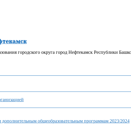
ефтекамск
зования городского округа город Нефтекамск Республики Башк
рганизацией
м дополнительным общеобразовательным программам 2023/2024