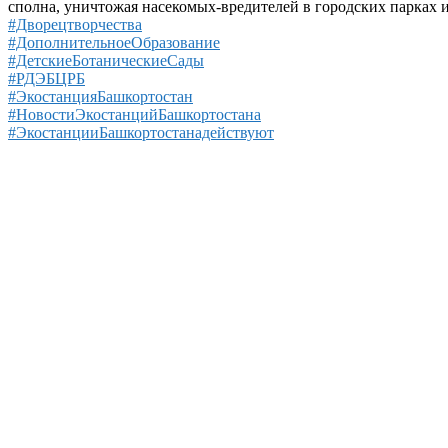
сполна, уничтожая насекомых-вредителей в городских парках и 
#Дворецтворчества
#ДополнительноеОбразование
#ДетскиеБотаническиеСады
#РДЭБЦРБ
#ЭкостанцияБашкортостан
#НовостиЭкостанцийБашкортостана
#ЭкостанцииБашкортостанадействуют