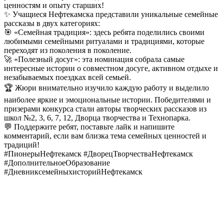
ценностям и опыту старших!
✨ Учащиеся Нефтекамска представили уникальные семейные
рассказы в двух категориях:
🎯 «Семейная традиция»: здесь ребята поделились своими
любимыми семейными ритуалами и традициями, которые
переходят из поколения в поколение.
🚀 «Полезный досуг»: эта номинация собрала самые
интересные истории о совместном досуге, активном отдыхе и
незабываемых поездках всей семьей.
🏆 Жюри внимательно изучило каждую работу и выделило
наиболее яркие и эмоциональные истории. Победителями и
призерами конкурса стали авторы творческих рассказов из
школ №2, 3, 6, 7, 12, Дворца творчества и Технопарка.
💬 Поддержите ребят, поставьте лайк и напишите
комментарий, если вам близка тема семейных ценностей и
традиций!
#ПионерыНефтекамск #ДворецТворчестваНефтекамск
#ДополнительноеОбразование
#ДневниксемейныхисторийНефтекамск