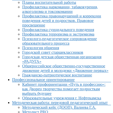
Планы воспитательной работы
Профилактика наркомании, табакокурения,
алкоголизма и токсикомании
Профилактика правонарушений и коррекции
поведения детей и подростков. Правовое
просвещение
Профилактика суицидального поведения
Профилактика терроризма и экстремизма
Психолого-педагогическое сопровождение
образовательного процесса
Психология общения
Городской совет старшеклассников
Городская детская общественная организация
«РАДУГА»
Общероссийское общественно-государственное
движение детей и молодежи «Движение первых»
Гражданско-патриотическое воспитание
Профессиональное ориентирование
Кабинет профориентации «Путь в профессию»:
как Дворец творчества помогает подросткам
выбрать будущее
Образовательные учреждения г. Нефтекамска
Методическая работа: передовой педагогический опыт
Методический кейс (ДООП). Валиева Г.А.
Методист PRO