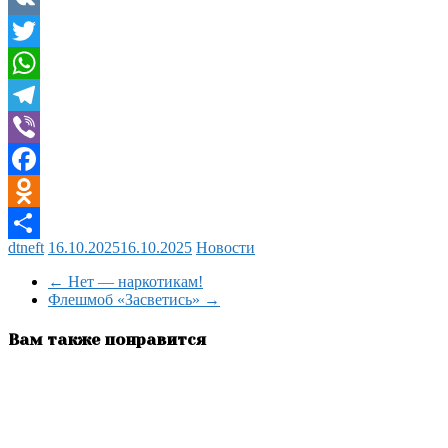
VK
Twitter
WhatsApp
Telegram
Viber
Facebook
Odnoklassniki
dtneft
16.10.2025
16.10.2025
Новости
Отправить
←
Нет — наркотикам!
Флешмоб «Засветись»
→
Вам также понравится