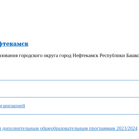
ефтекамск
зования городского округа город Нефтекамск Республики Башк
рганизацией
м дополнительным общеобразовательным программам 2023/2024