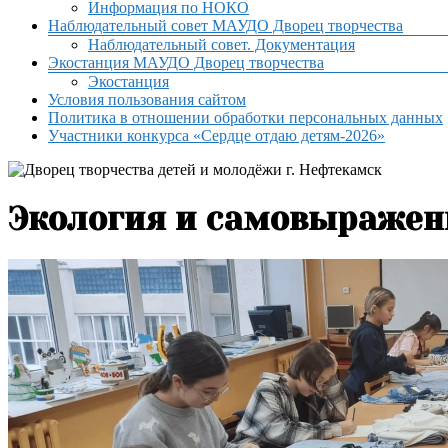
Информация по НОКО
Наблюдательный совет МАУДО Дворец творчества
Наблюдательный совет. Документация
Экостанция МАУДО Дворец творчества
Экостанция
Условия пользования сайтом
Политика в отношении обработки персональных данных
Участники конкурса «Сердце отдаю детям-2026»
Экология и самовыражен