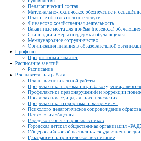
Руководство
Педагогический состав
Материально-техническое обеспечение и оснащённос
Платные образовательные услуги
Финансово-хозяйственная деятельность
Вакантные места для приёма (перевода) обучающих
Стипендии и меры поддержки обучающихся
Международное сотрудничество
Организация питания в образовательной организац
Профсоюз
Профсоюзный комитет
Расписание занятий
Расписание
Воспитательная работа
Планы воспитательной работы
Профилактика наркомании, табакокурения, алкогол
Профилактика правонарушений и коррекции поведе
Профилактика суицидального поведения
Профилактика терроризма и экстремизма
Психолого-педагогическое сопровождение образова
Психология общения
Городской совет старшеклассников
Городская детская общественная организация «РА
Общероссийское общественно-государственное дв
Гражданско-патриотическое воспитание