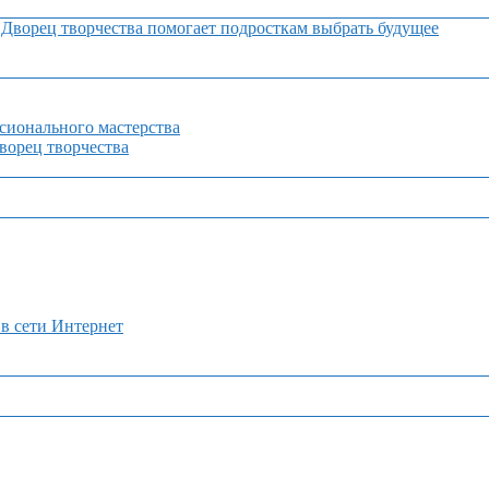
Дворец творчества помогает подросткам выбрать будущее
сионального мастерства
орец творчества
 в сети Интернет