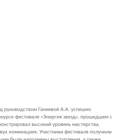
д руководством Ганиевой А.А. успешно
урсе-фестивале «Энергия звезд», прошедшем с
монстрировал высокий уровень мастерства,
 двух номинациях. Участники фестиваля получили
рыми были наполнены выступления, а также