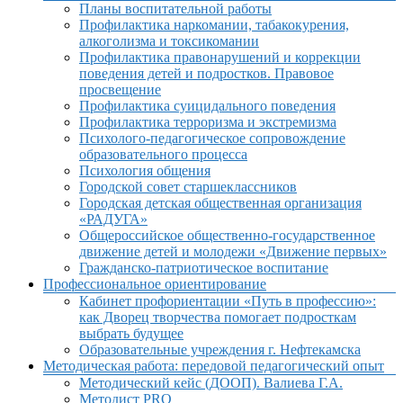
Планы воспитательной работы
Профилактика наркомании, табакокурения,
алкоголизма и токсикомании
Профилактика правонарушений и коррекции
поведения детей и подростков. Правовое
просвещение
Профилактика суицидального поведения
Профилактика терроризма и экстремизма
Психолого-педагогическое сопровождение
образовательного процесса
Психология общения
Городской совет старшеклассников
Городская детская общественная организация
«РАДУГА»
Общероссийское общественно-государственное
движение детей и молодежи «Движение первых»
Гражданско-патриотическое воспитание
Профессиональное ориентирование
Кабинет профориентации «Путь в профессию»:
как Дворец творчества помогает подросткам
выбрать будущее
Образовательные учреждения г. Нефтекамска
Методическая работа: передовой педагогический опыт
Методический кейс (ДООП). Валиева Г.А.
Методист PRO