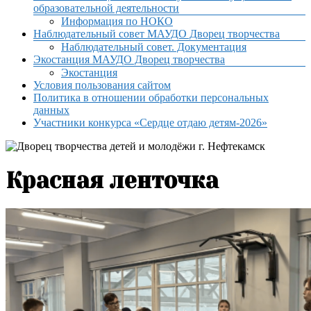
образовательной деятельности
Информация по НОКО
Наблюдательный совет МАУДО Дворец творчества
Наблюдательный совет. Документация
Экостанция МАУДО Дворец творчества
Экостанция
Условия пользования сайтом
Политика в отношении обработки персональных
данных
Участники конкурса «Сердце отдаю детям-2026»
Красная ленточка