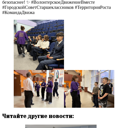
безопаснее! ✨ #ВолонтерскоеДвижениеВместе
#ГородскойСоветСтаршеклассников #ТерриторияРоста
#КомандаДвижа
Читайте другие новости: