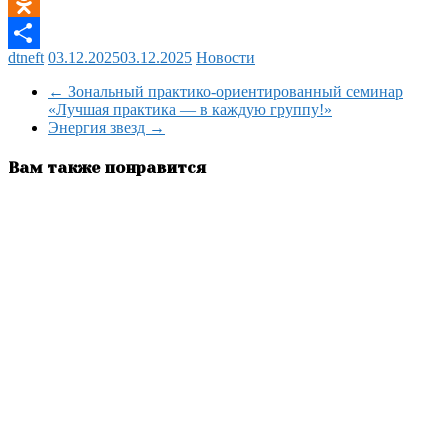
dtneft
03.12.2025
03.12.2025
Новости
Отправить
←
Зональный практико-ориентированный семинар
«Лучшая практика — в каждую группу!»
Энергия звезд
→
Вам также понравится