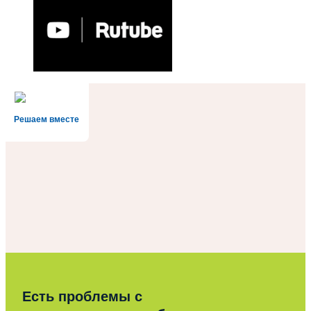
Archives
Copyright © 2026
Дворец творчества детей и молодёжи г.
Нефтекамск
. Все права защищены. Тема
Spacious
от
ThemeGrill. На платформе:
WordPress
.
Данный сайт использует файлы cookie в соответствии с
Политикой обработки персональных данных и Правилами
обработки данных для ведения статистики. Продолжая
пользоваться сайтом, Вы соглашаетесь на их сбор и
использование.
Принять
Отказаться
Политика обработки персональных данных
Политика конфиденциальности