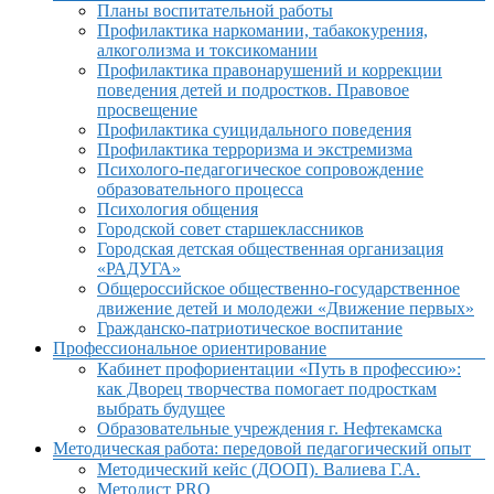
Планы воспитательной работы
Профилактика наркомании, табакокурения,
алкоголизма и токсикомании
Профилактика правонарушений и коррекции
поведения детей и подростков. Правовое
просвещение
Профилактика суицидального поведения
Профилактика терроризма и экстремизма
Психолого-педагогическое сопровождение
образовательного процесса
Психология общения
Городской совет старшеклассников
Городская детская общественная организация
«РАДУГА»
Общероссийское общественно-государственное
движение детей и молодежи «Движение первых»
Гражданско-патриотическое воспитание
Профессиональное ориентирование
Кабинет профориентации «Путь в профессию»:
как Дворец творчества помогает подросткам
выбрать будущее
Образовательные учреждения г. Нефтекамска
Методическая работа: передовой педагогический опыт
Методический кейс (ДООП). Валиева Г.А.
Методист PRO