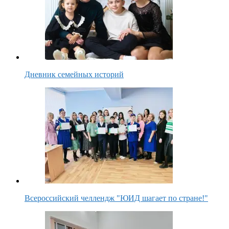
Дневник семейных историй
Всероссийский челлендж "ЮИД шагает по стране!"