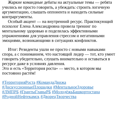
Жаркие командные дебаты на актуальные темы — ребята
учились не просто говорить, а убеждать: строить логичную
аргументацию, слышать оппонента и находить сильные
контраргументы.
Особый акцент — на внутренний ресурс. Практикующий
психолог Елена Александровна провела тренинг по
ментальному здоровью и поделилась эффективными
упражнениями для управления стрессом и негативными
эмоциями, возникающими в ситуациях конфликтов.
Итог: Резиденты ушли не просто с новыми навыками
спора, а с пониманием, что настоящий лидер — тот, кто умеет
говорить убедительно, слушать внимательно и оставаться в
ресурсе даже в условиях давления.
Это и есть «Территория роста» — место, в котором мы
постоянно растём!
#ТерриторияРоста
#КомандаДвижа
#ДискуссионныеПлощадки
#МентальноеЗдоровье
#ЛМПРБ
#ГрантыГлавыРБ
#МолодёжьБашкортостана
#РоднойНефтекамск
#ДворецТворчества