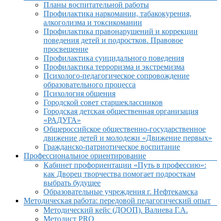
Планы воспитательной работы
Профилактика наркомании, табакокурения,
алкоголизма и токсикомании
Профилактика правонарушений и коррекции
поведения детей и подростков. Правовое
просвещение
Профилактика суицидального поведения
Профилактика терроризма и экстремизма
Психолого-педагогическое сопровождение
образовательного процесса
Психология общения
Городской совет старшеклассников
Городская детская общественная организация
«РАДУГА»
Общероссийское общественно-государственное
движение детей и молодежи «Движение первых»
Гражданско-патриотическое воспитание
Профессиональное ориентирование
Кабинет профориентации «Путь в профессию»:
как Дворец творчества помогает подросткам
выбрать будущее
Образовательные учреждения г. Нефтекамска
Методическая работа: передовой педагогический опыт
Методический кейс (ДООП). Валиева Г.А.
Методист PRO