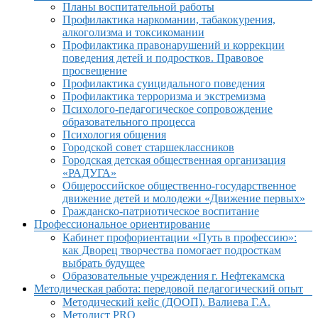
Планы воспитательной работы
Профилактика наркомании, табакокурения,
алкоголизма и токсикомании
Профилактика правонарушений и коррекции
поведения детей и подростков. Правовое
просвещение
Профилактика суицидального поведения
Профилактика терроризма и экстремизма
Психолого-педагогическое сопровождение
образовательного процесса
Психология общения
Городской совет старшеклассников
Городская детская общественная организация
«РАДУГА»
Общероссийское общественно-государственное
движение детей и молодежи «Движение первых»
Гражданско-патриотическое воспитание
Профессиональное ориентирование
Кабинет профориентации «Путь в профессию»:
как Дворец творчества помогает подросткам
выбрать будущее
Образовательные учреждения г. Нефтекамска
Методическая работа: передовой педагогический опыт
Методический кейс (ДООП). Валиева Г.А.
Методист PRO