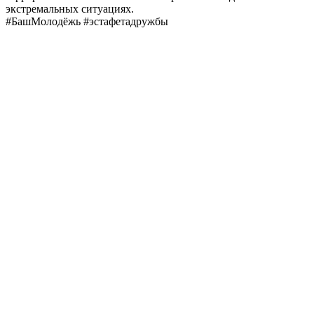
экстремальных ситуациях.
#БашМолодёжь #эстафетадружбы