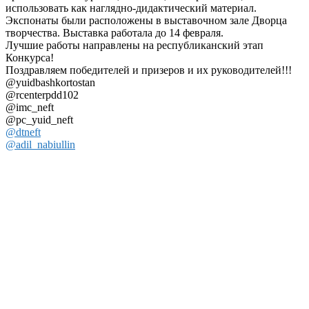
использовать как наглядно-дидактический материал.
Экспонаты были расположены в выставочном зале Дворца
творчества. Выставка работала до 14 февраля.
Лучшие работы направлены на республиканский этап
Конкурса!
Поздравляем победителей и призеров и их руководителей!!!
@yuidbashkortostan
@rcenterpdd102
@imc_neft
@pc_yuid_neft
@dtneft
@adil_nabiullin