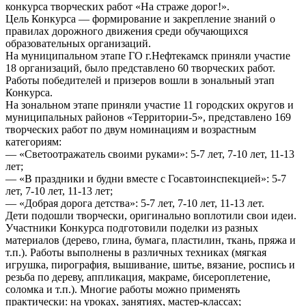
конкурса творческих работ «На страже дорог!».
Цель Конкурса — формирование и закрепление знаний о
правилах дорожного движения среди обучающихся
образовательных организаций.
На муниципальном этапе ГО г.Нефтекамск приняли участие
18 организаций, было представлено 60 творческих работ.
Работы победителей и призеров вошли в зональный этап
Конкурса.
На зональном этапе приняли участие 11 городских округов и
муниципальных районов «Территории-5», представлено 169
творческих работ по двум номинациям и возрастным
категориям:
— «Светоотражатель своими руками»: 5-7 лет, 7-10 лет, 11-13
лет;
— «В праздники и будни вместе с Госавтоинспекцией»: 5-7
лет, 7-10 лет, 11-13 лет;
— «Добрая дорога детства»: 5-7 лет, 7-10 лет, 11-13 лет.
Дети подошли творчески, оригинально воплотили свои идеи.
Участники Конкурса подготовили поделки из разных
материалов (дерево, глина, бумага, пластилин, ткань, пряжа и
т.п.). Работы выполнены в различных техниках (мягкая
игрушка, пирография, вышивание, шитье, вязание, роспись и
резьба по дереву, аппликация, макраме, бисероплетение,
соломка и т.п.). Многие работы можно применять
практически: на уроках, занятиях, мастер-классах;