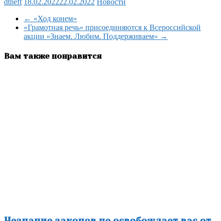
dtneft
18.02.2022
22.02.2022
Новости
Отправить
←
«Ход конем»
«Грамотная речь» присоединяются к Всероссийской
акции «Знаем. Любим. Поддерживаем»
→
Вам также понравится
Незнание законов не освобождает вас от