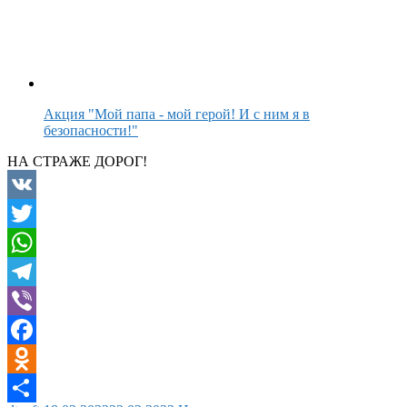
Акция "Мой папа - мой герой! И с ним я в
безопасности!"
НА СТРАЖЕ ДОРОГ!
VK
Twitter
WhatsApp
Telegram
Viber
Facebook
Odnoklassniki