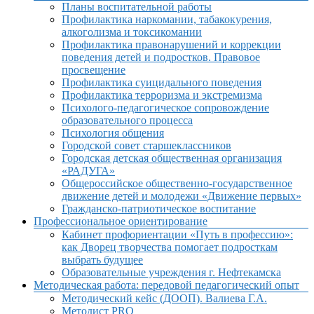
Планы воспитательной работы
Профилактика наркомании, табакокурения,
алкоголизма и токсикомании
Профилактика правонарушений и коррекции
поведения детей и подростков. Правовое
просвещение
Профилактика суицидального поведения
Профилактика терроризма и экстремизма
Психолого-педагогическое сопровождение
образовательного процесса
Психология общения
Городской совет старшеклассников
Городская детская общественная организация
«РАДУГА»
Общероссийское общественно-государственное
движение детей и молодежи «Движение первых»
Гражданско-патриотическое воспитание
Профессиональное ориентирование
Кабинет профориентации «Путь в профессию»:
как Дворец творчества помогает подросткам
выбрать будущее
Образовательные учреждения г. Нефтекамска
Методическая работа: передовой педагогический опыт
Методический кейс (ДООП). Валиева Г.А.
Методист PRO