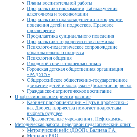
Планы воспитательной работы
Профилактика наркомании, табакокурения,
алкоголизма и токсикомании
Профилактика правонарушений и коррекции
поведения детей и подростков. Правовое
просвещение
Профилактика суицидального поведения
Профилактика терроризма и экстремизма
Психолого-педагогическое сопровождение
образовательного процесса
Психология общения
Городской совет старшеклассников
Городская детская общественная организация
«РАДУГА»
Общероссийское общественно-государственное
движение детей и молодежи «Движение первых»
Гражданско-патриотическое воспитание
Профессиональное ориентирование
Кабинет профориентации «Путь в профессию»:
как Дворец творчества помогает подросткам
выбрать будущее
Образовательные учреждения г. Нефтекамска
Методическая работа: передовой педагогический опыт
Методический кейс (ДООП). Валиева Г.А.
Методист PRO