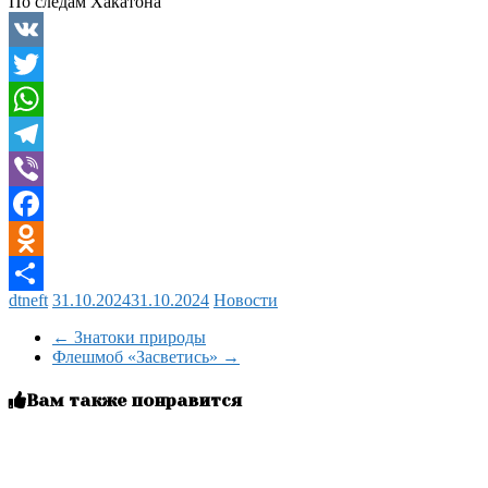
По следам Хакатона
VK
Twitter
WhatsApp
Telegram
Viber
Facebook
Odnoklassniki
dtneft
31.10.2024
31.10.2024
Новости
Отправить
←
Знатоки природы
Флешмоб «Засветись»
→
Вам также понравится