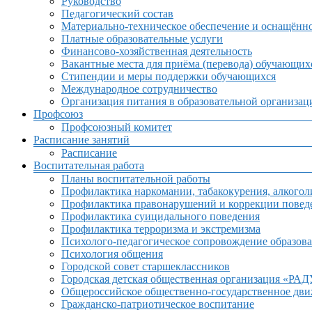
Руководство
Педагогический состав
Материально-техническое обеспечение и оснащённос
Платные образовательные услуги
Финансово-хозяйственная деятельность
Вакантные места для приёма (перевода) обучающих
Стипендии и меры поддержки обучающихся
Международное сотрудничество
Организация питания в образовательной организац
Профсоюз
Профсоюзный комитет
Расписание занятий
Расписание
Воспитательная работа
Планы воспитательной работы
Профилактика наркомании, табакокурения, алкогол
Профилактика правонарушений и коррекции поведе
Профилактика суицидального поведения
Профилактика терроризма и экстремизма
Психолого-педагогическое сопровождение образова
Психология общения
Городской совет старшеклассников
Городская детская общественная организация «РА
Общероссийское общественно-государственное дв
Гражданско-патриотическое воспитание