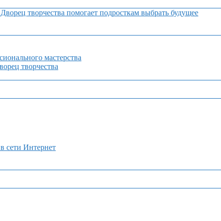
Дворец творчества помогает подросткам выбрать будущее
сионального мастерства
орец творчества
 в сети Интернет