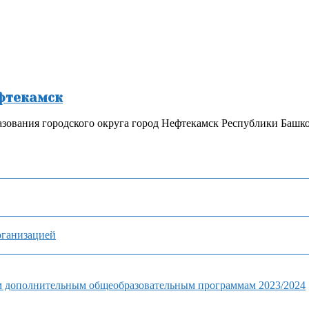
ефтекамск
зования городского округа город Нефтекамск Республики Башк
рганизацией
м дополнительным общеобразовательным программам 2023/2024