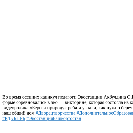
Во время осенних каникул педагоги Экостанции Акбулдина О.
форме соревновались в эко — викторине, которая состояла из
видеоролика «Береги природу» ребята узнали, как нужно береч
наш общий дом.
#Дворецтворчества
#ДополнительноеОбразова
#РДЭБЦРБ
#ЭкостанцияБашкортостан