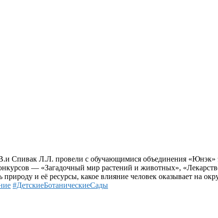
В.и Спивак Л.Л. провели с обучающимися объединения «Юнэк» 
 конкурсов — «Загадочный мир растений и животных», «Лекарств
ь природу и её ресурсы, какое влияние человек оказывает на ок
ние
#ДетскиеБотаническиеСады