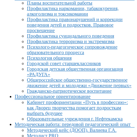
Планы воспитательной работы
Профилактика наркомании, табакокурения,
алкоголизма и токсикомании
Профилактика правонарушений и коррекции
поведения детей и подростков. Правовое
просвещение
Профилактика суицидального поведения
Профилактика терроризма и экстремизма
Психолого-педагогическое сопровождение
образовательного процесса
Психология общения
Городской совет старшеклассников
Городская детская общественная организация
«РАДУГА»
Общероссийское общественно-государственное
движение детей и молодежи «Движение первых»
Гражданско-патриотическое воспитание
Профессиональное ориентирование
Кабинет профориентации «Путь в профессию»:
как Дворец творчества помогает подросткам
выбрать будущее
Образовательные учреждения г. Нефтекамска
Методическая работа: передовой педагогический опыт
Методический кейс (ДООП). Валиева Г.А.
Методист PRO