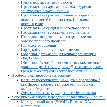
Планы воспитательной работы
Профилактика наркомании, табакокурения,
алкоголизма и токсикомании
Профилактика правонарушений и коррекции
поведения детей и подростков. Правовое
просвещение
Профилактика суицидального поведения
Профилактика терроризма и экстремизма
Психолого-педагогическое сопровождение
образовательного процесса
Психология общения
Городской совет старшеклассников
Городская детская общественная организация
«РАДУГА»
Общероссийское общественно-государственное
движение детей и молодежи «Движение первых»
Гражданско-патриотическое воспитание
Профессиональное ориентирование
Кабинет профориентации «Путь в профессию»:
как Дворец творчества помогает подросткам
выбрать будущее
Образовательные учреждения г. Нефтекамска
Методическая работа: передовой педагогический опыт
Методический кейс (ДООП). Валиева Г.А.
Методист PRO