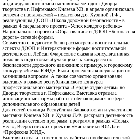
индивидуального плана наставника методист Дворца
творчества г. Нефтекамск Князева У.В. в апреле организовала
встречи с наставляемой – педагогом д.о. Хузиной Л.Ф.,
реализующим ДООП «Школа дорожной безопасности» в
рамках Федерального проекта «Успех каждого ребенка»
Национального проекта «Образование» и ДООП «Безопасная
дорога» сетевой формы.
Совместно с педагогом были рассмотрены воспитательные
аспекты ДООП и Интерактивные формы воспитательной
деятельности. Лейсан Фларисовне оказана консультативная
помощь в подготовке обучающихся к конкурсам по
безопасности дорожного движения: к примеру, к городскому
конкурсу «Звезда ЮИД». Были проведены консультации по
возникшим вопросам. А также совместно организовали
выставку в рамках республиканского конкурса
профессионального мастерства «Сердце отдаю детям» во
Дворце творчества г. Нефтекамск. Выставка отразила
инновационные формы работы с обучающимися в сфере
дополнительного образования детей.
Для гостей столицы Республики Башкортостан и участников
выставки Князева У.В. и Хузина Л.Ф. раскрыли деятельность
реализации сетевых программ, программ в рамках «Новых
мест», Всероссийских проектов «Наставники ЮИД» и
«Профессия ЮИД».
Выставка отразила постановку работы в профилактической,