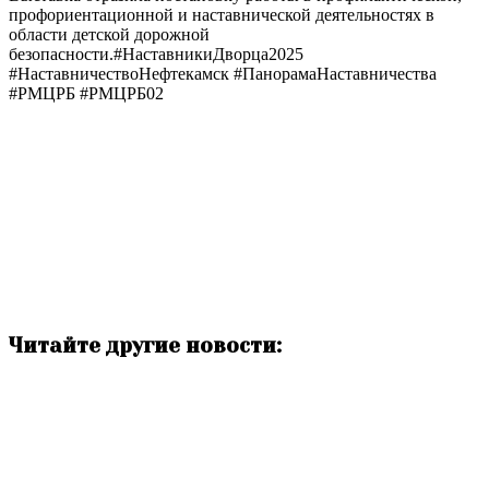
профориентационной и наставнической деятельностях в
области детской дорожной
безопасности.#НаставникиДворца2025
#НаставничествоНефтекамск #ПанорамаНаставничества
#РМЦРБ #РМЦРБ02
Читайте другие новости: