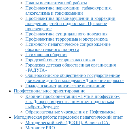
Планы воспитательной работы
Профилактика наркомании, табакокурения,
алкоголизма и токсикомании
Профилактика правонарушений и коррекции
поведения детей и подростков. Правовое
просвещение
Профилактика суицидального поведения
Профилактика терроризма и экстремизма
Психолого-педагогическое сопровождение
образовательного процесса
Психология общения
Городской совет старшеклассников
Городская детская общественная организация
«РАДУГА»
Общероссийское общественно-государственное
движение детей и молодежи «Движение первых»
Гражданско-патриотическое воспитание
Профессиональное ориентирование
Кабинет профориентации «Путь в профессию»:
как Дворец творчества помогает подросткам
выбрать будущее
Образовательные учреждения г. Нефтекамска
Методическая работа: передовой педагогический опыт
Методический кейс (ДООП). Валиева Г.А.
Методист PRO