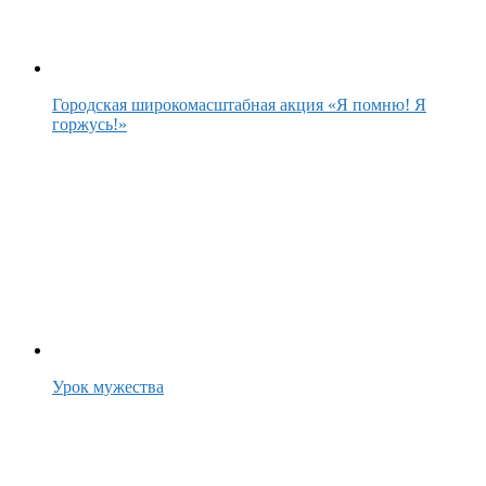
Городская широкомасштабная акция «Я помню! Я
горжусь!»
Урок мужества