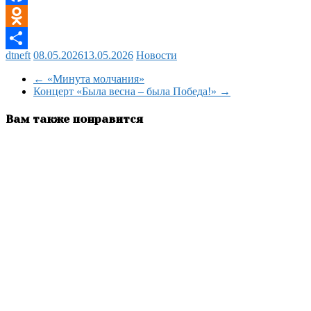
Facebook
Odnoklassniki
dtneft
08.05.2026
13.05.2026
Новости
Отправить
←
«Минута молчания»
Концерт «Была весна – была Победа!»
→
Вам также понравится