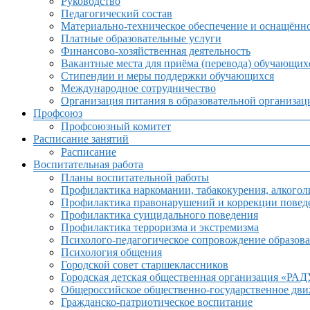
Руководство
Педагогический состав
Материально-техническое обеспечение и оснащённос
Платные образовательные услуги
Финансово-хозяйственная деятельность
Вакантные места для приёма (перевода) обучающих
Стипендии и меры поддержки обучающихся
Международное сотрудничество
Организация питания в образовательной организац
Профсоюз
Профсоюзный комитет
Расписание занятий
Расписание
Воспитательная работа
Планы воспитательной работы
Профилактика наркомании, табакокурения, алкогол
Профилактика правонарушений и коррекции поведе
Профилактика суицидального поведения
Профилактика терроризма и экстремизма
Психолого-педагогическое сопровождение образова
Психология общения
Городской совет старшеклассников
Городская детская общественная организация «РА
Общероссийское общественно-государственное дв
Гражданско-патриотическое воспитание