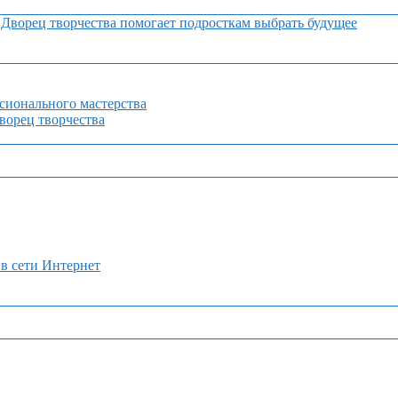
Дворец творчества помогает подросткам выбрать будущее
сионального мастерства
орец творчества
 в сети Интернет