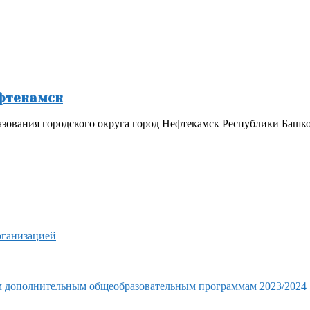
ефтекамск
зования городского округа город Нефтекамск Республики Башк
рганизацией
м дополнительным общеобразовательным программам 2023/2024