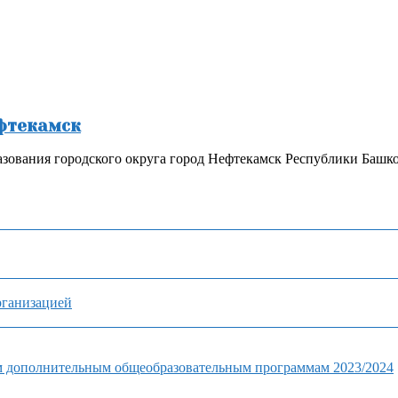
ефтекамск
зования городского округа город Нефтекамск Республики Башк
рганизацией
м дополнительным общеобразовательным программам 2023/2024