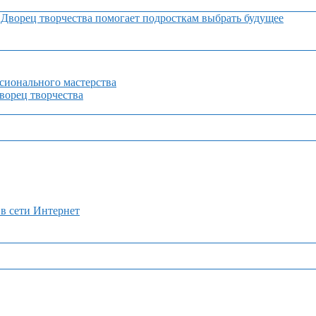
Дворец творчества помогает подросткам выбрать будущее
сионального мастерства
орец творчества
 в сети Интернет