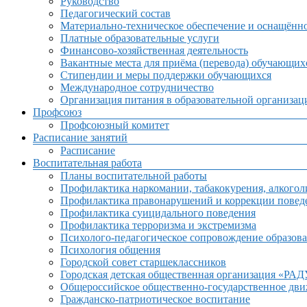
Руководство
Педагогический состав
Материально-техническое обеспечение и оснащённос
Платные образовательные услуги
Финансово-хозяйственная деятельность
Вакантные места для приёма (перевода) обучающих
Стипендии и меры поддержки обучающихся
Международное сотрудничество
Организация питания в образовательной организац
Профсоюз
Профсоюзный комитет
Расписание занятий
Расписание
Воспитательная работа
Планы воспитательной работы
Профилактика наркомании, табакокурения, алкогол
Профилактика правонарушений и коррекции поведе
Профилактика суицидального поведения
Профилактика терроризма и экстремизма
Психолого-педагогическое сопровождение образова
Психология общения
Городской совет старшеклассников
Городская детская общественная организация «РА
Общероссийское общественно-государственное дв
Гражданско-патриотическое воспитание